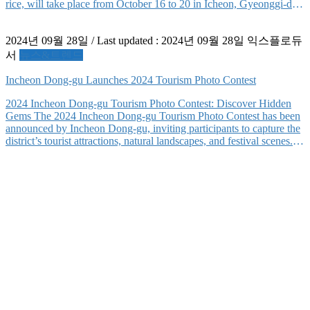
rice, will take place from October 16 to 20 in Icheon, Gyeonggi-do.
This comprehensive cultural tourism festival is centered around
Icheon’s most famous specialty, rice, which was historically […]
2024년 09월 28일
/ Last updated :
2024년 09월 28일
익스플로듀
서
뉴스&트렌드
Incheon Dong-gu Launches 2024 Tourism Photo Contest
2024 Incheon Dong-gu Tourism Photo Contest: Discover Hidden
Gems The 2024 Incheon Dong-gu Tourism Photo Contest has been
announced by Incheon Dong-gu, inviting participants to capture the
district’s tourist attractions, natural landscapes, and festival scenes.
The contest aims to rediscover the hidden charms of Dong-gu and
strengthen its brand as a tourist destination. The contest, […]