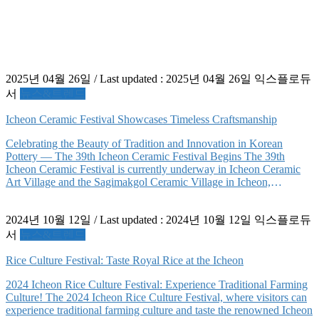
2025년 04월 26일
/ Last updated :
2025년 04월 26일
익스플로듀
서
뉴스&트렌드
Icheon Ceramic Festival Showcases Timeless Craftsmanship
Celebrating the Beauty of Tradition and Innovation in Korean
Pottery — The 39th Icheon Ceramic Festival Begins The 39th
Icheon Ceramic Festival is currently underway in Icheon Ceramic
Art Village and the Sagimakgol Ceramic Village in Icheon,
Gyeonggi Province. Known for its high-quality clay and
outstanding kiln technology, Icheon has built a reputation both
2024년 10월 12일
/ Last updated :
2024년 10월 12일
익스플로듀
nationally […]
서
뉴스&트렌드
Rice Culture Festival: Taste Royal Rice at the Icheon
2024 Icheon Rice Culture Festival: Experience Traditional Farming
Culture! The 2024 Icheon Rice Culture Festival, where visitors can
experience traditional farming culture and taste the renowned Icheon