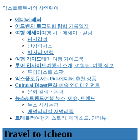
Skip
Skip
익스플로듀서의 샤인웨이
to
to
the
the
에디터 레터
content
Navigation
어드벤처 로그
모험 탐험 기록일지
여행 에세이
여행 시・에세이・칼럼
난시감성
난감픽처스
별자리 여행
여행 가이드
테마 여행 가이드북
투어 인사이트
여행지 소개, 여행팁, 여행 정보
투어리스트 스팟
익스플로듀서’s Pick
에디터 추천 상품
Cultural Digest
문화 예술 엔터테인먼트
문화 칼럼・논평
뉴스&트렌드
여행 뉴스, 이슈, 트렌드
뉴스 시사논평
애널리티컬 저널리즘
트래블러
여행가 스토리, 에피소드, 인터뷰
Travel to Icheon