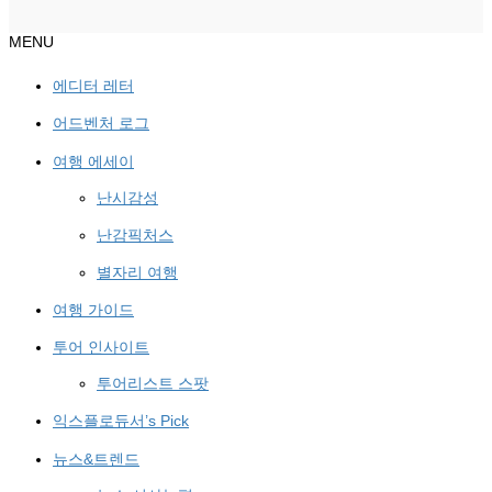
MENU
에디터 레터
어드벤처 로그
여행 에세이
난시감성
난감픽처스
별자리 여행
여행 가이드
투어 인사이트
투어리스트 스팟
익스플로듀서’s Pick
뉴스&트렌드