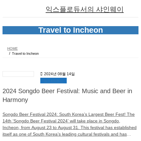
Skip
Skip
익스플로듀서의 샤인웨이
to
to
the
the
content
Navigation
Travel to Incheon
HOME
Travel to Incheon
2024년 08월 14일
뉴스&트렌드
2024 Songdo Beer Festival: Music and Beer in
Harmony
Songdo Beer Festival 2024: South Korea’s Largest Beer Fest! The
14th ‘Songdo Beer Festival 2024’ will take place in Songdo,
Incheon, from August 23 to August 31. This festival has established
itself as one of South Korea’s leading cultural festivals and has
emerged as a new icon of K-Culture. This year’s Songdo Beer