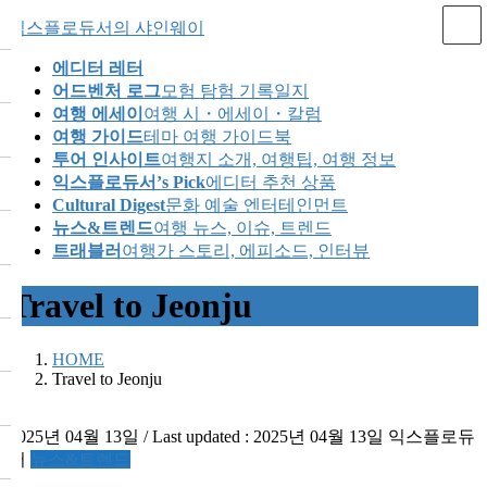
Skip
Skip
익스플로듀서의 샤인웨이
to
to
the
the
에디터 레터
content
Navigation
어드벤처 로그
모험 탐험 기록일지
여행 에세이
여행 시・에세이・칼럼
여행 가이드
테마 여행 가이드북
투어 인사이트
여행지 소개, 여행팁, 여행 정보
익스플로듀서’s Pick
에디터 추천 상품
Cultural Digest
문화 예술 엔터테인먼트
뉴스&트렌드
여행 뉴스, 이슈, 트렌드
트래블러
여행가 스토리, 에피소드, 인터뷰
Travel to Jeonju
HOME
Travel to Jeonju
2025년 04월 13일
/ Last updated :
2025년 04월 13일
익스플로듀
서
뉴스&트렌드