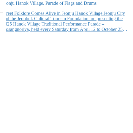
Jeonju Hanok Village, Parade of Flags and Drums
Street Folklore Comes Alive in Jeonju Hanok Village Jeonju City
and the Jeonbuk Cultural Tourism Foundation are presenting the
2025 Hanok Village Traditional Performance Parade –
Nosangnoriya, held every Saturday from April 12 to October 25
along Taejo Road in Jeonju Hanok Village. Organized by the
Hapgood Village Cultural Producers’ Cooperative, this traditional
street parade […]