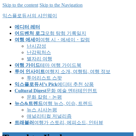
Skip to the content
Skip to the Navigation
익스플로듀서의 샤인웨이
에디터 레터
어드벤처 로그
모험 탐험 기록일지
여행 에세이
여행 시・에세이・칼럼
난시감성
난감픽처스
별자리 여행
여행 가이드
테마 여행 가이드북
투어 인사이트
여행지 소개, 여행팁, 여행 정보
투어리스트 스팟
익스플로듀서’s Pick
에디터 추천 상품
Cultural Digest
문화 예술 엔터테인먼트
문화 칼럼・논평
뉴스&트렌드
여행 뉴스, 이슈, 트렌드
뉴스 시사논평
애널리티컬 저널리즘
트래블러
여행가 스토리, 에피소드, 인터뷰