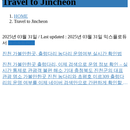
Travel to Jincheon
HOME
Travel to Jincheon
2025년 03월 31일
/ Last updated :
2025년 03월 31일
익스플로듀
서
뉴스&트렌드
진천 가볼만한곳, 출렁다리 농다리 운영여부 실시간 확인법
진천 가볼만한곳 출렁다리, 이제 검색으로 운영 정보 확인 – 실
시간 통제로 관광객 불편 해소 기대 충청북도 진천군의 대표
관광 명소 가볼만한곳 진천 농다리와 초평호 미르309 출렁다
리의 운영 여부를 이제 네이버 검색만으로 간편하게 확인할 수
있게 됐다. 진천군(군수 송기섭)은 최근 네이버 플레이스와의
협업을 통해 기상 상황에 따른 시설 운영 정보를 실시간으로
제공하는 시스템을 도입했다고 밝혔다. 그동안 […]