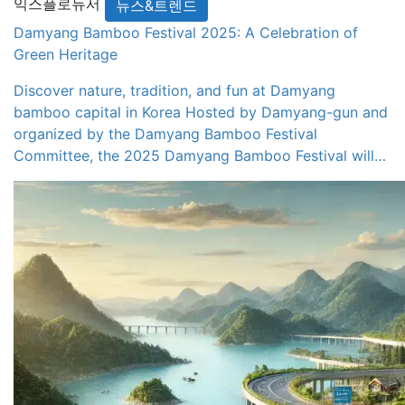
익스플로듀서
뉴스&트렌드
traditional street parade […]
Damyang Bamboo Festival 2025: A Celebration of
Green Heritage
Discover nature, tradition, and fun at Damyang
bamboo capital in Korea Hosted by Damyang-gun and
organized by the Damyang Bamboo Festival
Committee, the 2025 Damyang Bamboo Festival will
take place from May 2 to May 6 across the Damyang-
eup area, including the famous Juknokwon Bamboo
Garden and the nationally designated natural
monument Gwanbangjerim Forest. The […]