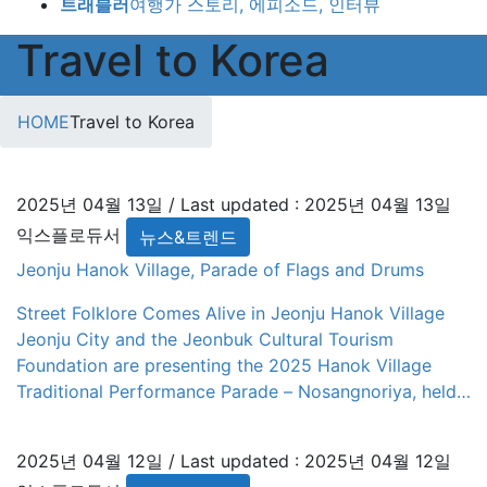
트래블러
여행가 스토리, 에피소드, 인터뷰
Travel to Korea
HOME
Travel to Korea
2025년 04월 13일
/ Last updated :
2025년 04월 13일
익스플로듀서
뉴스&트렌드
Jeonju Hanok Village, Parade of Flags and Drums
Street Folklore Comes Alive in Jeonju Hanok Village
Jeonju City and the Jeonbuk Cultural Tourism
Foundation are presenting the 2025 Hanok Village
Traditional Performance Parade – Nosangnoriya, held
every Saturday from April 12 to October 25 along
Taejo Road in Jeonju Hanok Village. Organized by the
2025년 04월 12일
/ Last updated :
2025년 04월 12일
Hapgood Village Cultural Producers’ Cooperative, this