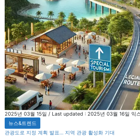
2025년 03월 15일
/ Last updated :
2025년 03월 16일
익
뉴스&트렌드
관광도로 지정 계획 발표… 지역 관광 활성화 기대