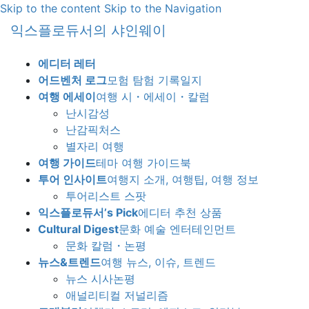
Skip to the content
Skip to the Navigation
익스플로듀서의 샤인웨이
에디터 레터
어드벤처 로그
모험 탐험 기록일지
여행 에세이
여행 시・에세이・칼럼
난시감성
난감픽처스
별자리 여행
여행 가이드
테마 여행 가이드북
투어 인사이트
여행지 소개, 여행팁, 여행 정보
투어리스트 스팟
익스플로듀서’s Pick
에디터 추천 상품
Cultural Digest
문화 예술 엔터테인먼트
문화 칼럼・논평
뉴스&트렌드
여행 뉴스, 이슈, 트렌드
뉴스 시사논평
애널리티컬 저널리즘