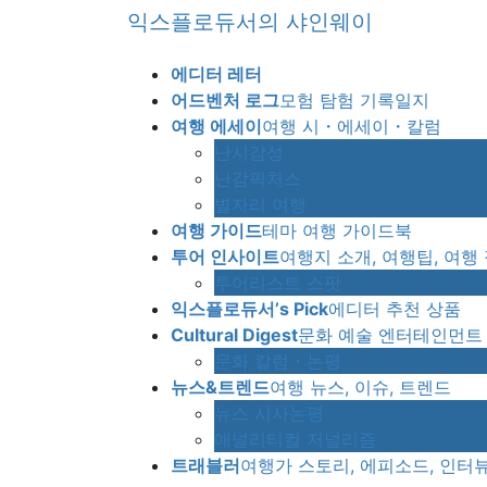
Skip
Skip
익스플로듀서의 샤인웨이
to
to
the
the
에디터 레터
content
Navigation
어드벤처 로그
모험 탐험 기록일지
여행 에세이
여행 시・에세이・칼럼
난시감성
난감픽처스
별자리 여행
여행 가이드
테마 여행 가이드북
투어 인사이트
여행지 소개, 여행팁, 여행
투어리스트 스팟
익스플로듀서’s Pick
에디터 추천 상품
Cultural Digest
문화 예술 엔터테인먼트
문화 칼럼・논평
뉴스&트렌드
여행 뉴스, 이슈, 트렌드
뉴스 시사논평
애널리티컬 저널리즘
트래블러
여행가 스토리, 에피소드, 인터