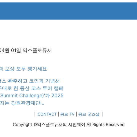
04월 01일
익스플로듀서
킹과 보상 모두 챙기세요
 코스 완주하고 코인과 기념선
무대로 한 등산 코스 투어 캠페
mmit Challenge)’가 2025
챌린지는 강원관광재단
025~2026 강원 방문의 해를 맞아
|
CONTACT
|
몽르 TV
|
몽르 굿즈샵
|
성화하고 트레킹 문화를 확산
Copyright ©익스플로듀서의 샤인웨이 All Rights Reserved