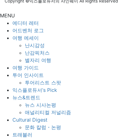
Copyright ©익스플로듀서의 샤인웨이 All Rights Reserved
MENU
에디터 레터
어드벤처 로그
여행 에세이
난시감성
난감픽처스
별자리 여행
여행 가이드
투어 인사이트
투어리스트 스팟
익스플로듀서’s Pick
뉴스&트렌드
뉴스 시사논평
애널리티컬 저널리즘
Cultural Digest
문화 칼럼・논평
트래블러