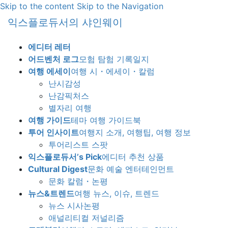
Skip to the content
Skip to the Navigation
익스플로듀서의 샤인웨이
에디터 레터
어드벤처 로그
모험 탐험 기록일지
여행 에세이
여행 시・에세이・칼럼
난시감성
난감픽처스
별자리 여행
여행 가이드
테마 여행 가이드북
투어 인사이트
여행지 소개, 여행팁, 여행 정보
투어리스트 스팟
익스플로듀서’s Pick
에디터 추천 상품
Cultural Digest
문화 예술 엔터테인먼트
문화 칼럼・논평
뉴스&트렌드
여행 뉴스, 이슈, 트렌드
뉴스 시사논평
애널리티컬 저널리즘