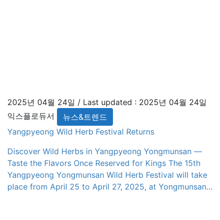
2025년 04월 24일
/ Last updated :
2025년 04월 24일
익스플로듀서
뉴스&트렌드
Yangpyeong Wild Herb Festival Returns
Discover Wild Herbs in Yangpyeong Yongmunsan —
Taste the Flavors Once Reserved for Kings The 15th
Yangpyeong Yongmunsan Wild Herb Festival will take
place from April 25 to April 27, 2025, at Yongmunsan
Tourist Area and around Yongmun Station in
Yangpyeong County. With the slogan “Let’s GO (EatGO,