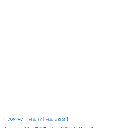
RestGO, EnjoyGO) Yangpyeong Wild Herbs!”, the event
[…]
|
CONTACT
|
몽르 TV
|
몽르 굿즈샵
|