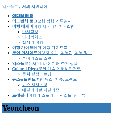
Skip
Skip
익스플로듀서의 샤인웨이
to
to
the
the
에디터 레터
content
Navigation
어드벤처 로그
모험 탐험 기록일지
여행 에세이
여행 시・에세이・칼럼
난시감성
난감픽처스
별자리 여행
여행 가이드
테마 여행 가이드북
투어 인사이트
여행지 소개, 여행팁, 여행 정보
투어리스트 스팟
익스플로듀서’s Pick
에디터 추천 상품
Cultural Digest
문화 예술 엔터테인먼트
문화 칼럼・논평
뉴스&트렌드
여행 뉴스, 이슈, 트렌드
뉴스 시사논평
애널리티컬 저널리즘
트래블러
여행가 스토리, 에피소드, 인터뷰
Yeoncheon