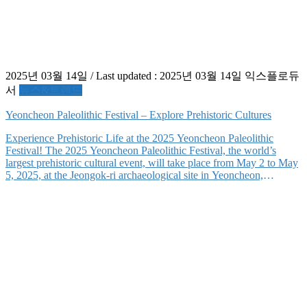
2025년 03월 14일
/ Last updated :
2025년 03월 14일
익스플로듀
서
뉴스&트렌드
Yeoncheon Paleolithic Festival – Explore Prehistoric Cultures
Experience Prehistoric Life at the 2025 Yeoncheon Paleolithic
Festival! The 2025 Yeoncheon Paleolithic Festival, the world’s
largest prehistoric cultural event, will take place from May 2 to May
5, 2025, at the Jeongok-ri archaeological site in Yeoncheon,
Gyeonggi Province. This festival is held at the Jeongok-ri site, home
to the first known human settlement on […]