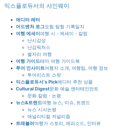
Skip
Skip
익스플로듀서의 샤인웨이
to
to
the
the
에디터 레터
content
Navigation
어드벤처 로그
모험 탐험 기록일지
여행 에세이
여행 시・에세이・칼럼
난시감성
난감픽처스
별자리 여행
여행 가이드
테마 여행 가이드북
투어 인사이트
여행지 소개, 여행팁, 여행 정보
투어리스트 스팟
익스플로듀서’s Pick
에디터 추천 상품
Cultural Digest
문화 예술 엔터테인먼트
문화 칼럼・논평
뉴스&트렌드
여행 뉴스, 이슈, 트렌드
뉴스 시사논평
애널리티컬 저널리즘
트래블러
여행가 스토리, 에피소드, 인터뷰