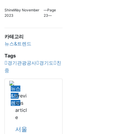
ShineWay November
―Page
2023
23―
카테고리
뉴스&트렌드
Tags
경기관광공사
경기도
친
중
뉴스
&트
Previ
렌드
ous
articl
e
서울