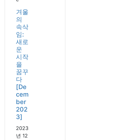
겨울
의
속삭
임:
새로
운
시작
을
꿈꾸
다
[De
cem
ber
202
3]
2023
년 12