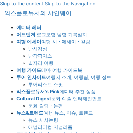
Skip to the content
Skip to the Navigation
익스플로듀서의 샤인웨이
에디터 레터
어드벤처 로그
모험 탐험 기록일지
여행 에세이
여행 시・에세이・칼럼
난시감성
난감픽처스
별자리 여행
여행 가이드
테마 여행 가이드북
투어 인사이트
여행지 소개, 여행팁, 여행 정보
투어리스트 스팟
익스플로듀서’s Pick
에디터 추천 상품
Cultural Digest
문화 예술 엔터테인먼트
문화 칼럼・논평
뉴스&트렌드
여행 뉴스, 이슈, 트렌드
뉴스 시사논평
애널리티컬 저널리즘