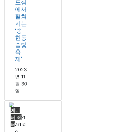
도심
에서
펼쳐
지는
‘송
현동
솔빛
축
제’
2023
년 11
월 30
일
에디
터 레
Next
터
articl
e