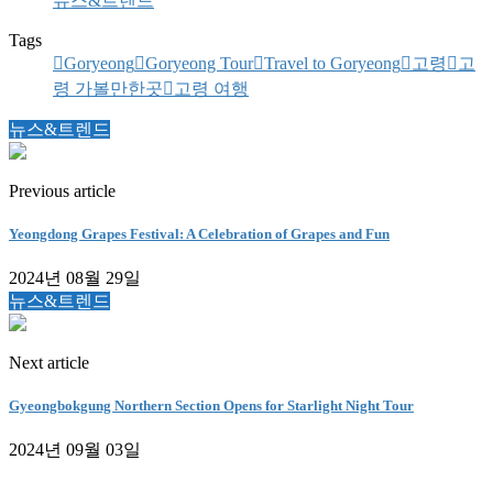
뉴스&트렌드
Tags
Goryeong
Goryeong Tour
Travel to Goryeong
고령
고
령 가볼만한곳
고령 여행
뉴스&트렌드
Previous article
Yeongdong Grapes Festival: A Celebration of Grapes and Fun
2024년 08월 29일
뉴스&트렌드
Next article
Gyeongbokgung Northern Section Opens for Starlight Night Tour
2024년 09월 03일