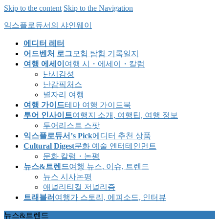
Skip to the content
Skip to the Navigation
익스플로듀서의 샤인웨이
에디터 레터
어드벤처 로그
모험 탐험 기록일지
여행 에세이
여행 시・에세이・칼럼
난시감성
난감픽처스
별자리 여행
여행 가이드
테마 여행 가이드북
투어 인사이트
여행지 소개, 여행팁, 여행 정보
투어리스트 스팟
익스플로듀서’s Pick
에디터 추천 상품
Cultural Digest
문화 예술 엔터테인먼트
문화 칼럼・논평
뉴스&트렌드
여행 뉴스, 이슈, 트렌드
뉴스 시사논평
애널리티컬 저널리즘
트래블러
여행가 스토리, 에피소드, 인터뷰
뉴스&트렌드