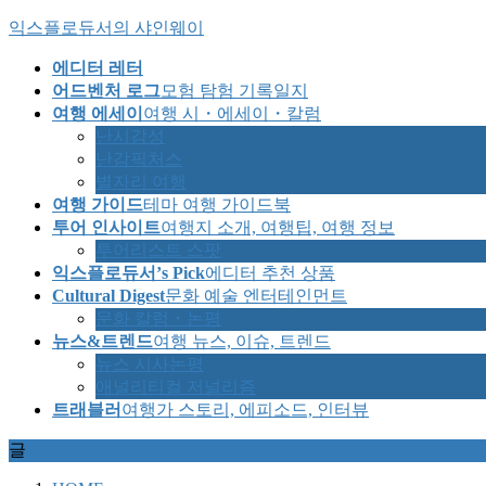
Skip
Skip
익스플로듀서의 샤인웨이
to
to
the
the
에디터 레터
content
Navigation
어드벤처 로그
모험 탐험 기록일지
여행 에세이
여행 시・에세이・칼럼
난시감성
난감픽처스
별자리 여행
여행 가이드
테마 여행 가이드북
투어 인사이트
여행지 소개, 여행팁, 여행 정보
투어리스트 스팟
익스플로듀서’s Pick
에디터 추천 상품
Cultural Digest
문화 예술 엔터테인먼트
문화 칼럼・논평
뉴스&트렌드
여행 뉴스, 이슈, 트렌드
뉴스 시사논평
애널리티컬 저널리즘
트래블러
여행가 스토리, 에피소드, 인터뷰
글