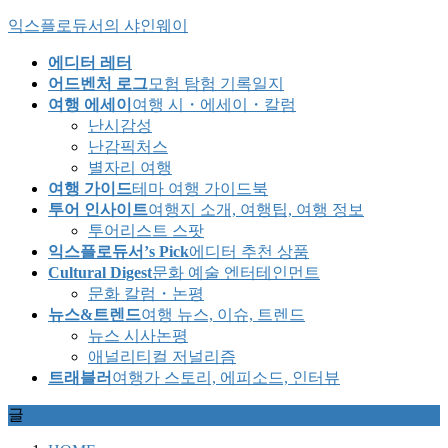
Skip
Skip
익스플로듀서의 샤인웨이
to
to
the
the
에디터 레터
content
Navigation
어드벤처 로그
모험 탐험 기록일지
여행 에세이
여행 시・에세이・칼럼
난시감성
난감픽처스
별자리 여행
여행 가이드
테마 여행 가이드북
투어 인사이트
여행지 소개, 여행팁, 여행 정보
투어리스트 스팟
익스플로듀서’s Pick
에디터 추천 상품
Cultural Digest
문화 예술 엔터테인먼트
문화 칼럼・논평
뉴스&트렌드
여행 뉴스, 이슈, 트렌드
뉴스 시사논평
애널리티컬 저널리즘
트래블러
여행가 스토리, 에피소드, 인터뷰
글