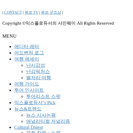
|
CONTACT
|
몽르 TV
|
몽르 굿즈샵
|
Copyright ©익스플로듀서의 샤인웨이 All Rights Reserved
MENU
에디터 레터
어드벤처 로그
여행 에세이
난시감성
난감픽처스
별자리 여행
여행 가이드
투어 인사이트
투어리스트 스팟
익스플로듀서’s Pick
뉴스&트렌드
뉴스 시사논평
애널리티컬 저널리즘
Cultural Digest
문화 칼럼・논평