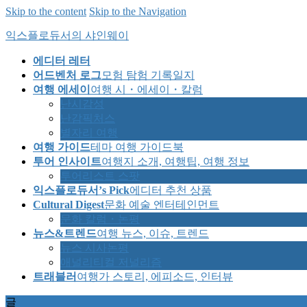
Skip to the content
Skip to the Navigation
익스플로듀서의 샤인웨이
에디터 레터
어드벤처 로그
모험 탐험 기록일지
여행 에세이
여행 시・에세이・칼럼
난시감성
난감픽처스
별자리 여행
여행 가이드
테마 여행 가이드북
투어 인사이트
여행지 소개, 여행팁, 여행 정보
투어리스트 스팟
익스플로듀서’s Pick
에디터 추천 상품
Cultural Digest
문화 예술 엔터테인먼트
문화 칼럼・논평
뉴스&트렌드
여행 뉴스, 이슈, 트렌드
뉴스 시사논평
애널리티컬 저널리즘
트래블러
여행가 스토리, 에피소드, 인터뷰
글