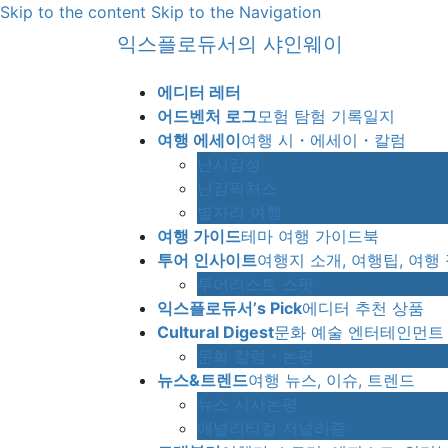
Skip to the content
Skip to the Navigation
익스플로듀서의 샤인웨이
에디터 레터
어드벤처 로그
모험 탐험 기록일지
여행 에세이
여행 시・에세이・칼럼
난시감성
난감픽처스
별자리 여행
여행 가이드
테마 여행 가이드북
투어 인사이트
여행지 소개, 여행팁, 여행
투어리스트 스팟
익스플로듀서’s Pick
에디터 추천 상품
Cultural Digest
문화 예술 엔터테인먼트
문화 칼럼・논평
뉴스&트렌드
여행 뉴스, 이슈, 트렌드
뉴스 시사논평
애널리티컬 저널리즘