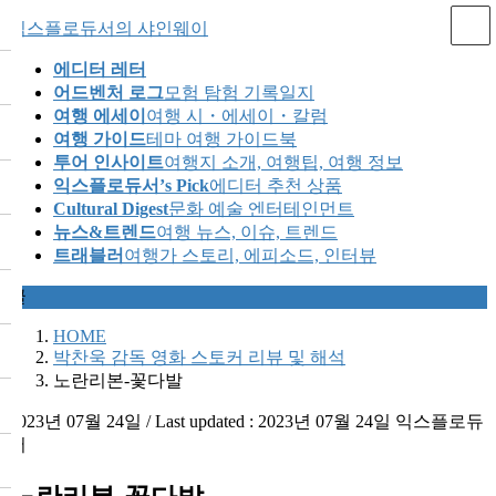
Skip
Skip
익스플로듀서의 샤인웨이
to
to
the
the
에디터 레터
content
Navigation
어드벤처 로그
모험 탐험 기록일지
여행 에세이
여행 시・에세이・칼럼
여행 가이드
테마 여행 가이드북
투어 인사이트
여행지 소개, 여행팁, 여행 정보
익스플로듀서’s Pick
에디터 추천 상품
Cultural Digest
문화 예술 엔터테인먼트
뉴스&트렌드
여행 뉴스, 이슈, 트렌드
트래블러
여행가 스토리, 에피소드, 인터뷰
글
HOME
박찬욱 감독 영화 스토커 리뷰 및 해석
노란리본-꽃다발
2023년 07월 24일
/ Last updated :
2023년 07월 24일
익스플로듀
서