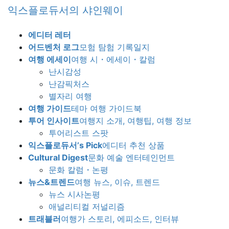
Skip
Skip
익스플로듀서의 샤인웨이
to
to
the
the
에디터 레터
content
Navigation
어드벤처 로그
모험 탐험 기록일지
여행 에세이
여행 시・에세이・칼럼
난시감성
난감픽처스
별자리 여행
여행 가이드
테마 여행 가이드북
투어 인사이트
여행지 소개, 여행팁, 여행 정보
투어리스트 스팟
익스플로듀서’s Pick
에디터 추천 상품
Cultural Digest
문화 예술 엔터테인먼트
문화 칼럼・논평
뉴스&트렌드
여행 뉴스, 이슈, 트렌드
뉴스 시사논평
애널리티컬 저널리즘
트래블러
여행가 스토리, 에피소드, 인터뷰