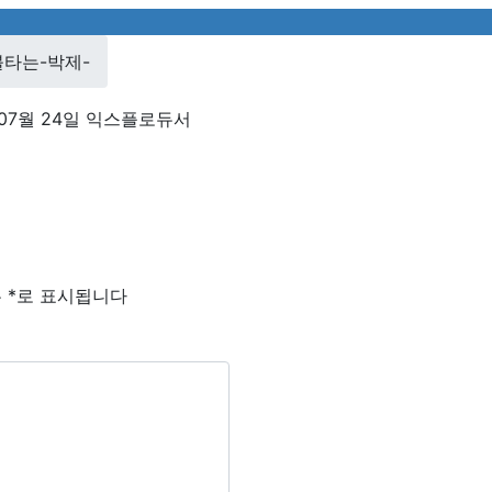
불타는-박제-
07월 24일
익스플로듀서
는
*
로 표시됩니다