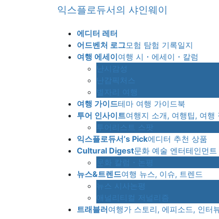
Skip
Skip
익스플로듀서의 샤인웨이
to
to
the
the
에디터 레터
content
Navigation
어드벤처 로그
모험 탐험 기록일지
여행 에세이
여행 시・에세이・칼럼
난시감성
난감픽처스
별자리 여행
여행 가이드
테마 여행 가이드북
투어 인사이트
여행지 소개, 여행팁, 여행
투어리스트 스팟
익스플로듀서’s Pick
에디터 추천 상품
Cultural Digest
문화 예술 엔터테인먼트
문화 칼럼・논평
뉴스&트렌드
여행 뉴스, 이슈, 트렌드
뉴스 시사논평
애널리티컬 저널리즘
트래블러
여행가 스토리, 에피소드, 인터