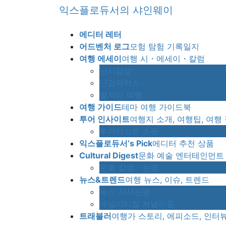
Skip
Skip
익스플로듀서의 샤인웨이
to
to
the
the
에디터 레터
content
Navigation
어드벤처 로그
모험 탐험 기록일지
여행 에세이
여행 시・에세이・칼럼
난시감성
난감픽처스
별자리 여행
여행 가이드
테마 여행 가이드북
투어 인사이트
여행지 소개, 여행팁, 여행
투어리스트 스팟
익스플로듀서’s Pick
에디터 추천 상품
Cultural Digest
문화 예술 엔터테인먼트
문화 칼럼・논평
뉴스&트렌드
여행 뉴스, 이슈, 트렌드
뉴스 시사논평
애널리티컬 저널리즘
트래블러
여행가 스토리, 에피소드, 인터