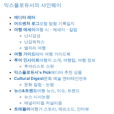
Skip
Skip
익스플로듀서의 샤인웨이
to
to
the
the
에디터 레터
content
Navigation
어드벤처 로그
모험 탐험 기록일지
여행 에세이
여행 시・에세이・칼럼
난시감성
난감픽처스
별자리 여행
여행 가이드
테마 여행 가이드북
투어 인사이트
여행지 소개, 여행팁, 여행 정보
투어리스트 스팟
익스플로듀서’s Pick
에디터 추천 상품
Cultural Digest
문화 예술 엔터테인먼트
문화 칼럼・논평
뉴스&트렌드
여행 뉴스, 이슈, 트렌드
뉴스 시사논평
애널리티컬 저널리즘
트래블러
여행가 스토리, 에피소드, 인터뷰