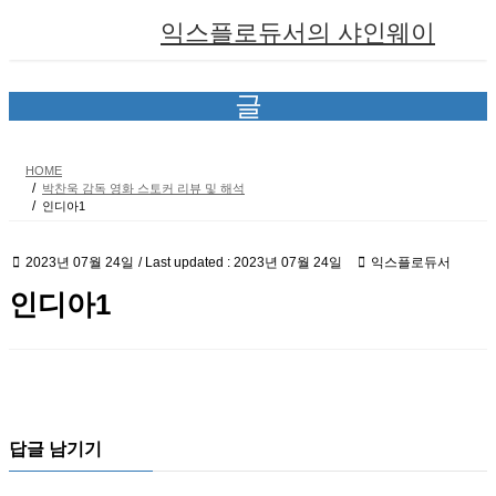
Skip
Skip
익스플로듀서의 샤인웨이
to
to
the
the
content
Navigation
글
HOME
박찬욱 감독 영화 스토커 리뷰 및 해석
인디아1
2023년 07월 24일
/ Last updated :
2023년 07월 24일
익스플로듀서
인디아1
답글 남기기