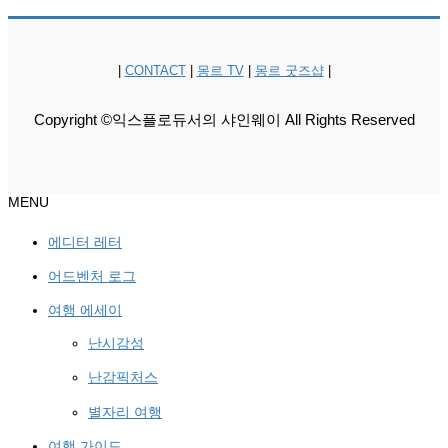
|
CONTACT
|
몽르 TV
|
몽르 굿즈샵
|
Copyright ©익스플로듀서의 샤인웨이 All Rights Reserved
MENU
에디터 레터
어드벤처 로그
여행 에세이
난시감성
난감픽처스
별자리 여행
여행 가이드