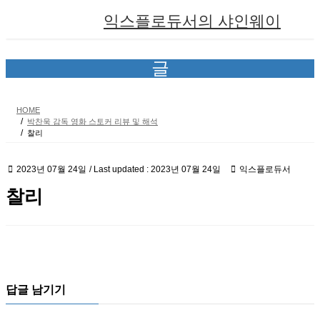
Skip
Skip
익스플로듀서의 샤인웨이
to
to
the
the
content
Navigation
글
HOME
박찬욱 감독 영화 스토커 리뷰 및 해석
찰리
2023년 07월 24일
/ Last updated :
2023년 07월 24일
익스플로듀서
찰리
답글 남기기