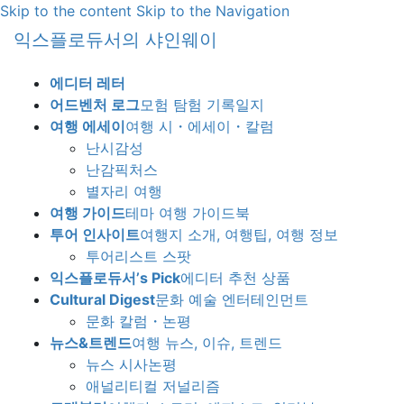
Skip to the content
Skip to the Navigation
익스플로듀서의 샤인웨이
에디터 레터
어드벤처 로그
모험 탐험 기록일지
여행 에세이
여행 시・에세이・칼럼
난시감성
난감픽처스
별자리 여행
여행 가이드
테마 여행 가이드북
투어 인사이트
여행지 소개, 여행팁, 여행 정보
투어리스트 스팟
익스플로듀서’s Pick
에디터 추천 상품
Cultural Digest
문화 예술 엔터테인먼트
문화 칼럼・논평
뉴스&트렌드
여행 뉴스, 이슈, 트렌드
뉴스 시사논평
애널리티컬 저널리즘