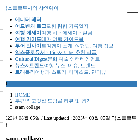
Skip
Skip
익스플로듀서의 샤인웨이
to
to
the
the
에디터 레터
content
Navigation
어드벤처 로그
모험 탐험 기록일지
여행 에세이
여행 시・에세이・칼럼
여행 가이드
테마 여행 가이드북
투어 인사이트
여행지 소개, 여행팁, 여행 정보
익스플로듀서’s Pick
에디터 추천 상품
Cultural Digest
문화 예술 엔터테인먼트
뉴스&트렌드
여행 뉴스, 이슈, 트렌드
트래블러
여행가 스토리, 에피소드, 인터뷰
글
HOME
부평역 고깃집 도담골 리뷰 및 평가
ssam-collage
2023년 08월 05일
/ Last updated :
2023년 08월 05일
익스플로듀
서
ssam-collage