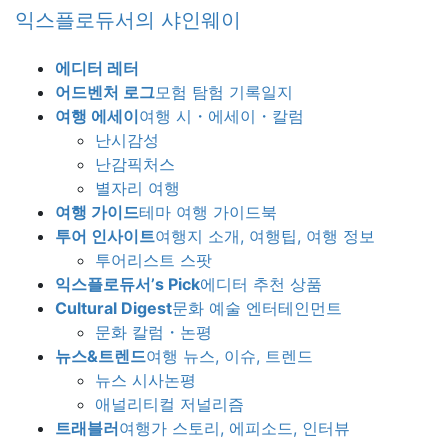
Skip
Skip
익스플로듀서의 샤인웨이
to
to
the
the
에디터 레터
content
Navigation
어드벤처 로그
모험 탐험 기록일지
여행 에세이
여행 시・에세이・칼럼
난시감성
난감픽처스
별자리 여행
여행 가이드
테마 여행 가이드북
투어 인사이트
여행지 소개, 여행팁, 여행 정보
투어리스트 스팟
익스플로듀서’s Pick
에디터 추천 상품
Cultural Digest
문화 예술 엔터테인먼트
문화 칼럼・논평
뉴스&트렌드
여행 뉴스, 이슈, 트렌드
뉴스 시사논평
애널리티컬 저널리즘
트래블러
여행가 스토리, 에피소드, 인터뷰