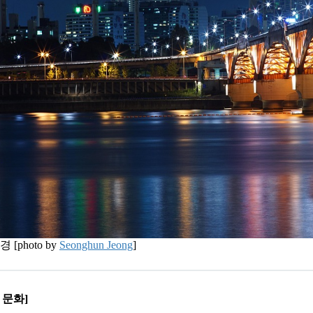
[photo by
Seonghun Jeong
]
목 문화]