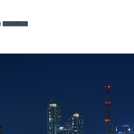
서
에디터 레터