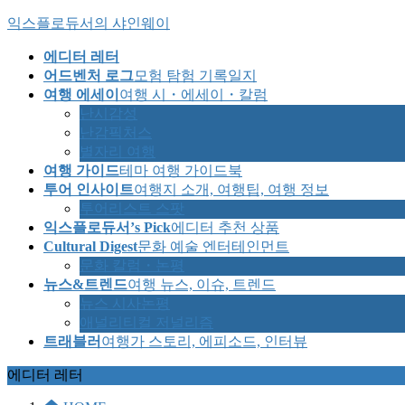
Skip
Skip
익스플로듀서의 샤인웨이
to
to
the
the
에디터 레터
content
Navigation
어드벤처 로그
모험 탐험 기록일지
여행 에세이
여행 시・에세이・칼럼
난시감성
난감픽처스
별자리 여행
여행 가이드
테마 여행 가이드북
투어 인사이트
여행지 소개, 여행팁, 여행 정보
투어리스트 스팟
익스플로듀서’s Pick
에디터 추천 상품
Cultural Digest
문화 예술 엔터테인먼트
문화 칼럼・논평
뉴스&트렌드
여행 뉴스, 이슈, 트렌드
뉴스 시사논평
애널리티컬 저널리즘
트래블러
여행가 스토리, 에피소드, 인터뷰
에디터 레터