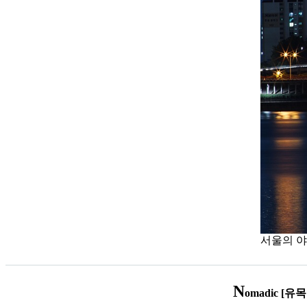
서울의 야경 
N
omadic [유