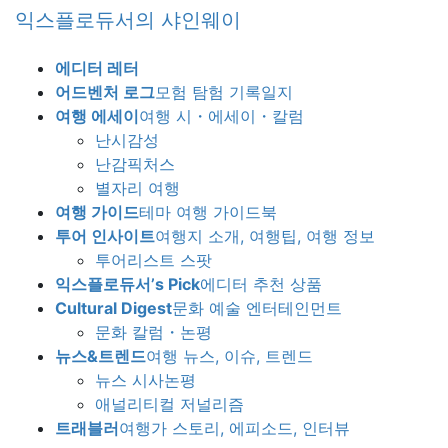
Skip
Skip
익스플로듀서의 샤인웨이
to
to
the
the
에디터 레터
content
Navigation
어드벤처 로그
모험 탐험 기록일지
여행 에세이
여행 시・에세이・칼럼
난시감성
난감픽처스
별자리 여행
여행 가이드
테마 여행 가이드북
투어 인사이트
여행지 소개, 여행팁, 여행 정보
투어리스트 스팟
익스플로듀서’s Pick
에디터 추천 상품
Cultural Digest
문화 예술 엔터테인먼트
문화 칼럼・논평
뉴스&트렌드
여행 뉴스, 이슈, 트렌드
뉴스 시사논평
애널리티컬 저널리즘
트래블러
여행가 스토리, 에피소드, 인터뷰