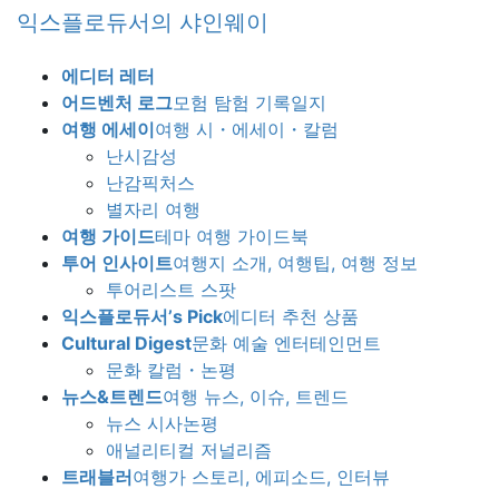
Skip
Skip
익스플로듀서의 샤인웨이
to
to
the
the
에디터 레터
content
Navigation
어드벤처 로그
모험 탐험 기록일지
여행 에세이
여행 시・에세이・칼럼
난시감성
난감픽처스
별자리 여행
여행 가이드
테마 여행 가이드북
투어 인사이트
여행지 소개, 여행팁, 여행 정보
투어리스트 스팟
익스플로듀서’s Pick
에디터 추천 상품
Cultural Digest
문화 예술 엔터테인먼트
문화 칼럼・논평
뉴스&트렌드
여행 뉴스, 이슈, 트렌드
뉴스 시사논평
애널리티컬 저널리즘
트래블러
여행가 스토리, 에피소드, 인터뷰