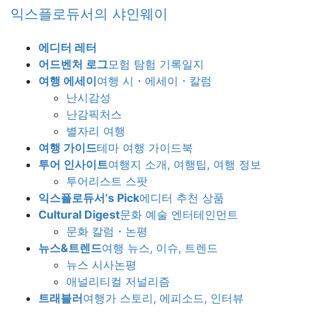
Skip
Skip
익스플로듀서의 샤인웨이
to
to
the
the
에디터 레터
content
Navigation
어드벤처 로그
모험 탐험 기록일지
여행 에세이
여행 시・에세이・칼럼
난시감성
난감픽처스
별자리 여행
여행 가이드
테마 여행 가이드북
투어 인사이트
여행지 소개, 여행팁, 여행 정보
투어리스트 스팟
익스플로듀서’s Pick
에디터 추천 상품
Cultural Digest
문화 예술 엔터테인먼트
문화 칼럼・논평
뉴스&트렌드
여행 뉴스, 이슈, 트렌드
뉴스 시사논평
애널리티컬 저널리즘
트래블러
여행가 스토리, 에피소드, 인터뷰