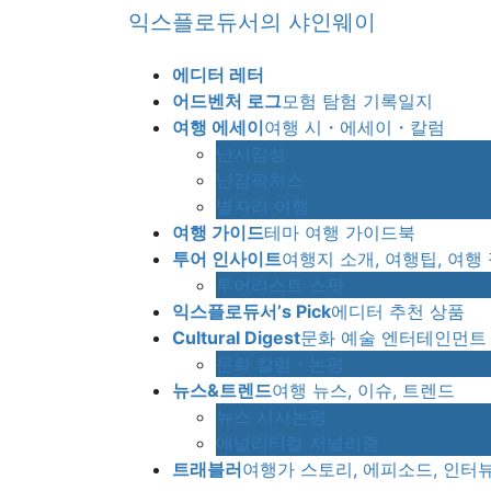
Skip
Skip
익스플로듀서의 샤인웨이
to
to
the
the
에디터 레터
content
Navigation
어드벤처 로그
모험 탐험 기록일지
여행 에세이
여행 시・에세이・칼럼
난시감성
난감픽처스
별자리 여행
여행 가이드
테마 여행 가이드북
투어 인사이트
여행지 소개, 여행팁, 여행
투어리스트 스팟
익스플로듀서’s Pick
에디터 추천 상품
Cultural Digest
문화 예술 엔터테인먼트
문화 칼럼・논평
뉴스&트렌드
여행 뉴스, 이슈, 트렌드
뉴스 시사논평
애널리티컬 저널리즘
트래블러
여행가 스토리, 에피소드, 인터