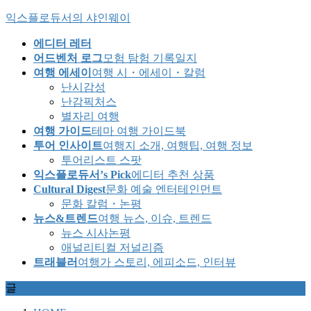
Skip
Skip
익스플로듀서의 샤인웨이
to
to
the
the
에디터 레터
content
Navigation
어드벤처 로그
모험 탐험 기록일지
여행 에세이
여행 시・에세이・칼럼
난시감성
난감픽처스
별자리 여행
여행 가이드
테마 여행 가이드북
투어 인사이트
여행지 소개, 여행팁, 여행 정보
투어리스트 스팟
익스플로듀서’s Pick
에디터 추천 상품
Cultural Digest
문화 예술 엔터테인먼트
문화 칼럼・논평
뉴스&트렌드
여행 뉴스, 이슈, 트렌드
뉴스 시사논평
애널리티컬 저널리즘
트래블러
여행가 스토리, 에피소드, 인터뷰
글