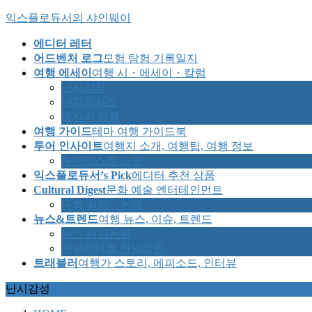
Skip
Skip
익스플로듀서의 샤인웨이
to
to
the
the
에디터 레터
content
Navigation
어드벤처 로그
모험 탐험 기록일지
여행 에세이
여행 시・에세이・칼럼
난시감성
난감픽처스
별자리 여행
여행 가이드
테마 여행 가이드북
투어 인사이트
여행지 소개, 여행팁, 여행 정보
투어리스트 스팟
익스플로듀서’s Pick
에디터 추천 상품
Cultural Digest
문화 예술 엔터테인먼트
문화 칼럼・논평
뉴스&트렌드
여행 뉴스, 이슈, 트렌드
뉴스 시사논평
애널리티컬 저널리즘
트래블러
여행가 스토리, 에피소드, 인터뷰
난시감성