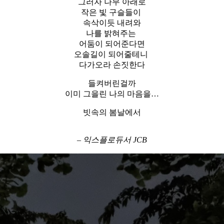
그러자 나무 아래로
작은 빛 구슬들이
속삭이듯 내려와
나를 밝혀주는
어둠이 되어준다면
오솔길이 되어줄테니
다가오라 손짓한다
들켜버린걸까
이미 그을린 나의 마음을…
빗속의 봄날에서
– 익스플로듀서 JCB