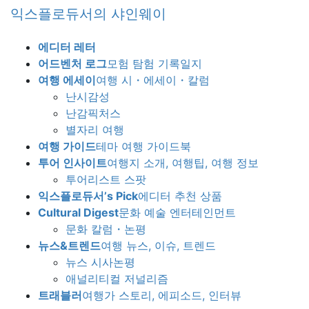
Skip
Skip
익스플로듀서의 샤인웨이
to
to
the
the
에디터 레터
content
Navigation
어드벤처 로그
모험 탐험 기록일지
여행 에세이
여행 시・에세이・칼럼
난시감성
난감픽처스
별자리 여행
여행 가이드
테마 여행 가이드북
투어 인사이트
여행지 소개, 여행팁, 여행 정보
투어리스트 스팟
익스플로듀서’s Pick
에디터 추천 상품
Cultural Digest
문화 예술 엔터테인먼트
문화 칼럼・논평
뉴스&트렌드
여행 뉴스, 이슈, 트렌드
뉴스 시사논평
애널리티컬 저널리즘
트래블러
여행가 스토리, 에피소드, 인터뷰