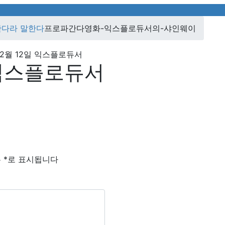
간다라 말한다
프로파간다영화-익스플로듀서의-샤인웨이
12월 12일
익스플로듀서
익스플로듀서
는
*
로 표시됩니다