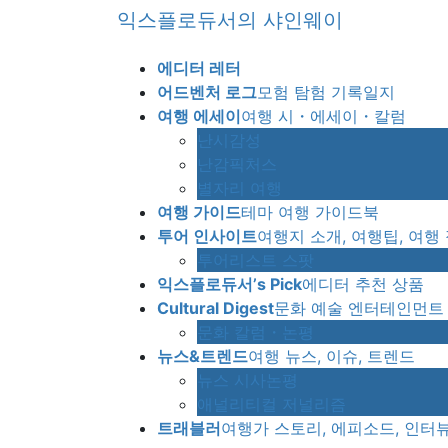
Skip
Skip
익스플로듀서의 샤인웨이
to
to
the
the
에디터 레터
content
Navigation
어드벤처 로그
모험 탐험 기록일지
여행 에세이
여행 시・에세이・칼럼
난시감성
난감픽처스
별자리 여행
여행 가이드
테마 여행 가이드북
투어 인사이트
여행지 소개, 여행팁, 여행
투어리스트 스팟
익스플로듀서’s Pick
에디터 추천 상품
Cultural Digest
문화 예술 엔터테인먼트
문화 칼럼・논평
뉴스&트렌드
여행 뉴스, 이슈, 트렌드
뉴스 시사논평
애널리티컬 저널리즘
트래블러
여행가 스토리, 에피소드, 인터