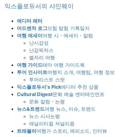
Skip
Skip
익스플로듀서의 샤인웨이
to
to
the
the
에디터 레터
content
Navigation
어드벤처 로그
모험 탐험 기록일지
여행 에세이
여행 시・에세이・칼럼
난시감성
난감픽처스
별자리 여행
여행 가이드
테마 여행 가이드북
투어 인사이트
여행지 소개, 여행팁, 여행 정보
투어리스트 스팟
익스플로듀서’s Pick
에디터 추천 상품
Cultural Digest
문화 예술 엔터테인먼트
문화 칼럼・논평
뉴스&트렌드
여행 뉴스, 이슈, 트렌드
뉴스 시사논평
애널리티컬 저널리즘
트래블러
여행가 스토리, 에피소드, 인터뷰