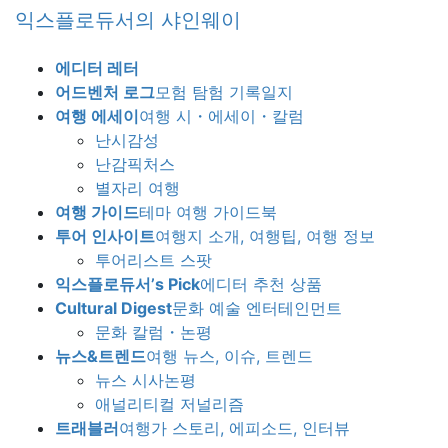
Skip
Skip
익스플로듀서의 샤인웨이
to
to
the
the
에디터 레터
content
Navigation
어드벤처 로그
모험 탐험 기록일지
여행 에세이
여행 시・에세이・칼럼
난시감성
난감픽처스
별자리 여행
여행 가이드
테마 여행 가이드북
투어 인사이트
여행지 소개, 여행팁, 여행 정보
투어리스트 스팟
익스플로듀서’s Pick
에디터 추천 상품
Cultural Digest
문화 예술 엔터테인먼트
문화 칼럼・논평
뉴스&트렌드
여행 뉴스, 이슈, 트렌드
뉴스 시사논평
애널리티컬 저널리즘
트래블러
여행가 스토리, 에피소드, 인터뷰