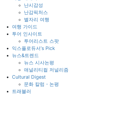
난시감성
난감픽처스
별자리 여행
여행 가이드
투어 인사이트
투어리스트 스팟
익스플로듀서’s Pick
뉴스&트렌드
뉴스 시사논평
애널리티컬 저널리즘
Cultural Digest
문화 칼럼・논평
트래블러