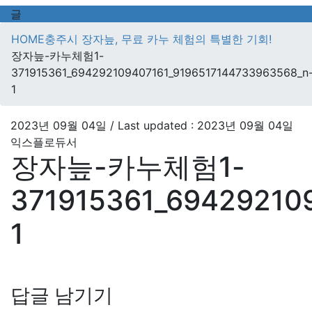
글
HOME
충주시 장자늪, 무료 카누 체험의 특별한 기회!
장자늪-카누체험1-
371915361_694292109407161_9196517144733963568_n
1
2023년 09월 04일
/ Last updated :
2023년 09월 04일
익스플로듀서
장자늪-카누체험1-
371915361_69429210
1
답글 남기기