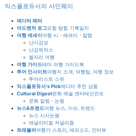
Skip
Skip
익스플로듀서의 샤인웨이
to
to
the
the
에디터 레터
content
Navigation
어드벤처 로그
모험 탐험 기록일지
여행 에세이
여행 시・에세이・칼럼
난시감성
난감픽처스
별자리 여행
여행 가이드
테마 여행 가이드북
투어 인사이트
여행지 소개, 여행팁, 여행 정보
투어리스트 스팟
익스플로듀서’s Pick
에디터 추천 상품
Cultural Digest
문화 예술 엔터테인먼트
문화 칼럼・논평
뉴스&트렌드
여행 뉴스, 이슈, 트렌드
뉴스 시사논평
애널리티컬 저널리즘
트래블러
여행가 스토리, 에피소드, 인터뷰