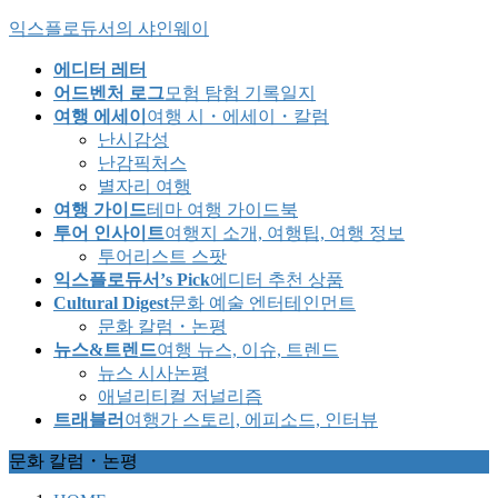
Skip
Skip
익스플로듀서의 샤인웨이
to
to
the
the
에디터 레터
content
Navigation
어드벤처 로그
모험 탐험 기록일지
여행 에세이
여행 시・에세이・칼럼
난시감성
난감픽처스
별자리 여행
여행 가이드
테마 여행 가이드북
투어 인사이트
여행지 소개, 여행팁, 여행 정보
투어리스트 스팟
익스플로듀서’s Pick
에디터 추천 상품
Cultural Digest
문화 예술 엔터테인먼트
문화 칼럼・논평
뉴스&트렌드
여행 뉴스, 이슈, 트렌드
뉴스 시사논평
애널리티컬 저널리즘
트래블러
여행가 스토리, 에피소드, 인터뷰
문화 칼럼・논평