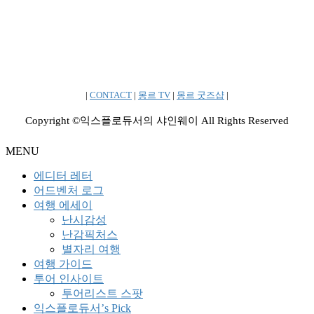
|
CONTACT
|
몽르 TV
|
몽르 굿즈샵
|
Copyright ©익스플로듀서의 샤인웨이 All Rights Reserved
MENU
에디터 레터
어드벤처 로그
여행 에세이
난시감성
난감픽처스
별자리 여행
여행 가이드
투어 인사이트
투어리스트 스팟
익스플로듀서’s Pick