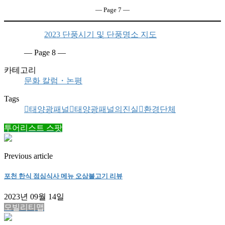
― Page 7 ―
2023 단풍시기 및 단풍명소 지도
― Page 8 ―
카테고리
문화 칼럼・논평
Tags
태양광패널
태양광패널의진실
환경단체
투어리스트 스팟
Previous article
포천 한식 점심식사 메뉴 오삼불고기 리뷰
2023년 09월 14일
모빌리티맵