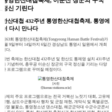
통영한산대첩축제, 이순신 장군의 구국
정신 기린다
한산대첩 432주년 통영한산대첩축제, 통영에
서 다시 만나다
제63회 통영한산대첩축제(Tongyeong Hansan Battle Festival)가
8월 9일부터 14일까지 6일간 경상남도 통영시 일원에서 개최
된다.
이번 축제는 한산대첩 432주년 및 한산도 통제영 설치 431주년
을 기념하여, 충무공 이순신 장군의 구국 정신을 기리는 다양
한 프로그램으로 꾸며질 예정이다.
[사진
ⓒkorean.visitkorea.or.kr]
축제의 주요 프로그램으로는 전국 거북선 노젓기 대회, 고유제
봉행, 삼도수군통제사 행차 및 군점 재현, 개막식 및 특별공연,
통영 불꽃쇼, 통영청소년 댄스대첩, 해군군악대 수군수군콘서