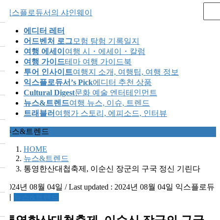
Skip
Skip
익스플로듀서의 샤인웨이
to
to
the
the
에디터 레터
content
Navigation
어드벤처 로그
모험 탐험 기록일지
여행 에세이
여행 시・에세이・칼럼
여행 가이드
테마 여행 가이드북
투어 인사이트
여행지 소개, 여행팁, 여행 정보
익스플로듀서’s Pick
에디터 추천 상품
Cultural Digest
문화 예술 엔터테인먼트
뉴스&트렌드
여행 뉴스, 이슈, 트렌드
트래블러
여행가 스토리, 에피소드, 인터뷰
뉴스&트렌드
HOME
뉴스&트렌드
통영한산대첩축제, 이순신 장군의 구국 정신 기린다
2024년 08월 04일
/ Last updated :
2024년 08월 04일
익스플로듀
서
뉴스&트렌드