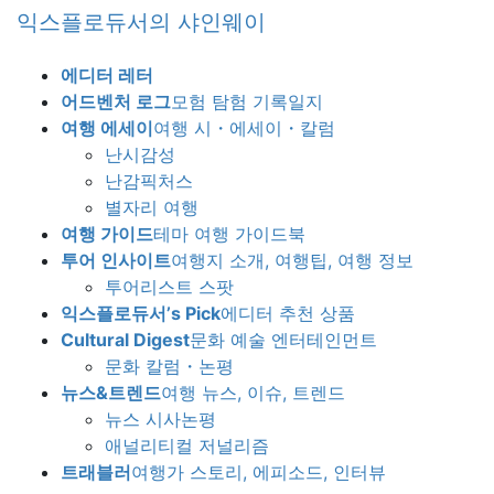
Skip
Skip
익스플로듀서의 샤인웨이
to
to
the
the
에디터 레터
content
Navigation
어드벤처 로그
모험 탐험 기록일지
여행 에세이
여행 시・에세이・칼럼
난시감성
난감픽처스
별자리 여행
여행 가이드
테마 여행 가이드북
투어 인사이트
여행지 소개, 여행팁, 여행 정보
투어리스트 스팟
익스플로듀서’s Pick
에디터 추천 상품
Cultural Digest
문화 예술 엔터테인먼트
문화 칼럼・논평
뉴스&트렌드
여행 뉴스, 이슈, 트렌드
뉴스 시사논평
애널리티컬 저널리즘
트래블러
여행가 스토리, 에피소드, 인터뷰