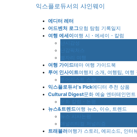
Skip
Skip
익스플로듀서의 샤인웨이
to
to
the
the
에디터 레터
content
Navigation
어드벤처 로그
모험 탐험 기록일지
여행 에세이
여행 시・에세이・칼럼
난시감성
난감픽처스
별자리 여행
여행 가이드
테마 여행 가이드북
투어 인사이트
여행지 소개, 여행팁, 여행
투어리스트 스팟
익스플로듀서’s Pick
에디터 추천 상품
Cultural Digest
문화 예술 엔터테인먼트
문화 칼럼・논평
뉴스&트렌드
여행 뉴스, 이슈, 트렌드
뉴스 시사논평
애널리티컬 저널리즘
트래블러
여행가 스토리, 에피소드, 인터