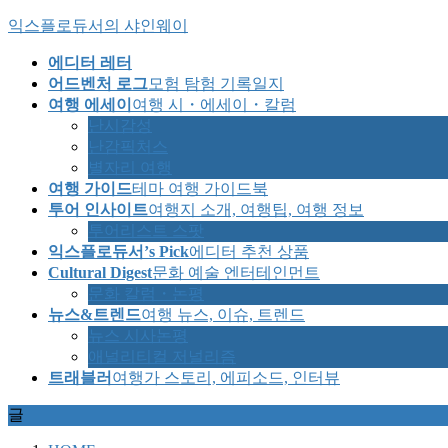
Skip
Skip
익스플로듀서의 샤인웨이
to
to
the
the
에디터 레터
content
Navigation
어드벤처 로그
모험 탐험 기록일지
여행 에세이
여행 시・에세이・칼럼
난시감성
난감픽처스
별자리 여행
여행 가이드
테마 여행 가이드북
투어 인사이트
여행지 소개, 여행팁, 여행 정보
투어리스트 스팟
익스플로듀서’s Pick
에디터 추천 상품
Cultural Digest
문화 예술 엔터테인먼트
문화 칼럼・논평
뉴스&트렌드
여행 뉴스, 이슈, 트렌드
뉴스 시사논평
애널리티컬 저널리즘
트래블러
여행가 스토리, 에피소드, 인터뷰
글