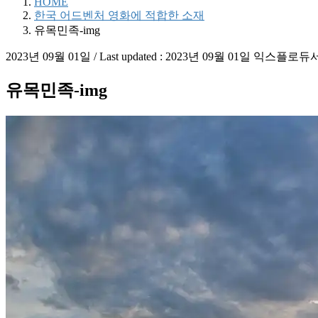
HOME
한국 어드벤처 영화에 적합한 소재
유목민족-img
2023년 09월 01일
/ Last updated :
2023년 09월 01일
익스플로듀
유목민족-img