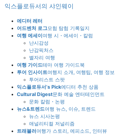
Skip
Skip
익스플로듀서의 샤인웨이
to
to
the
the
에디터 레터
content
Navigation
어드벤처 로그
모험 탐험 기록일지
여행 에세이
여행 시・에세이・칼럼
난시감성
난감픽처스
별자리 여행
여행 가이드
테마 여행 가이드북
투어 인사이트
여행지 소개, 여행팁, 여행 정보
투어리스트 스팟
익스플로듀서’s Pick
에디터 추천 상품
Cultural Digest
문화 예술 엔터테인먼트
문화 칼럼・논평
뉴스&트렌드
여행 뉴스, 이슈, 트렌드
뉴스 시사논평
애널리티컬 저널리즘
트래블러
여행가 스토리, 에피소드, 인터뷰