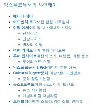
Skip
Skip
익스플로듀서의 샤인웨이
to
to
the
the
에디터 레터
content
Navigation
어드벤처 로그
모험 탐험 기록일지
여행 에세이
여행 시・에세이・칼럼
난시감성
난감픽처스
별자리 여행
여행 가이드
테마 여행 가이드북
투어 인사이트
여행지 소개, 여행팁, 여행 정보
투어리스트 스팟
익스플로듀서’s Pick
에디터 추천 상품
Cultural Digest
문화 예술 엔터테인먼트
문화 칼럼・논평
뉴스&트렌드
여행 뉴스, 이슈, 트렌드
뉴스 시사논평
애널리티컬 저널리즘
트래블러
여행가 스토리, 에피소드, 인터뷰