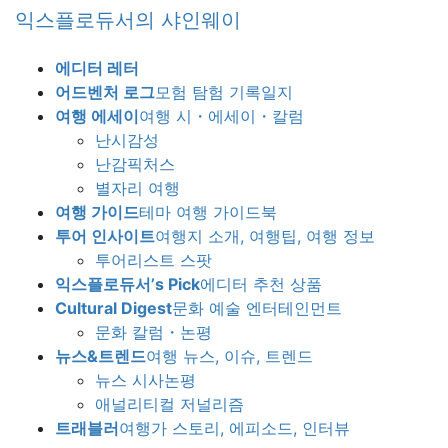
Skip
Skip
익스플로듀서의 샤인웨이
to
to
the
the
에디터 레터
content
Navigation
어드벤처 로그
모험 탐험 기록일지
여행 에세이
여행 시・에세이・칼럼
난시감성
난감픽처스
별자리 여행
여행 가이드
테마 여행 가이드북
투어 인사이트
여행지 소개, 여행팁, 여행 정보
투어리스트 스팟
익스플로듀서’s Pick
에디터 추천 상품
Cultural Digest
문화 예술 엔터테인먼트
문화 칼럼・논평
뉴스&트렌드
여행 뉴스, 이슈, 트렌드
뉴스 시사논평
애널리티컬 저널리즘
트래블러
여행가 스토리, 에피소드, 인터뷰