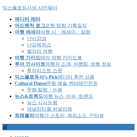
Skip
Skip
익스플로듀서의 샤인웨이
to
to
the
the
에디터 레터
content
Navigation
어드벤처 로그
모험 탐험 기록일지
여행 에세이
여행 시・에세이・칼럼
난시감성
난감픽처스
별자리 여행
여행 가이드
테마 여행 가이드북
투어 인사이트
여행지 소개, 여행팁, 여행 정보
투어리스트 스팟
익스플로듀서’s Pick
에디터 추천 상품
Cultural Digest
문화 예술 엔터테인먼트
문화 칼럼・논평
뉴스&트렌드
여행 뉴스, 이슈, 트렌드
뉴스 시사논평
애널리티컬 저널리즘
트래블러
여행가 스토리, 에피소드, 인터뷰
글