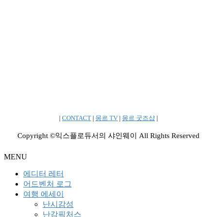
|
CONTACT
|
몽르 TV
|
몽르 굿즈샵
|
Copyright ©익스플로듀서의 샤인웨이 All Rights Reserved
MENU
에디터 레터
어드벤처 로그
여행 에세이
난시감성
난감픽처스