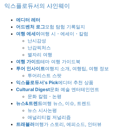
Skip
Skip
익스플로듀서의 샤인웨이
to
to
the
the
에디터 레터
content
Navigation
어드벤처 로그
모험 탐험 기록일지
여행 에세이
여행 시・에세이・칼럼
난시감성
난감픽처스
별자리 여행
여행 가이드
테마 여행 가이드북
투어 인사이트
여행지 소개, 여행팁, 여행 정보
투어리스트 스팟
익스플로듀서’s Pick
에디터 추천 상품
Cultural Digest
문화 예술 엔터테인먼트
문화 칼럼・논평
뉴스&트렌드
여행 뉴스, 이슈, 트렌드
뉴스 시사논평
애널리티컬 저널리즘
트래블러
여행가 스토리, 에피소드, 인터뷰