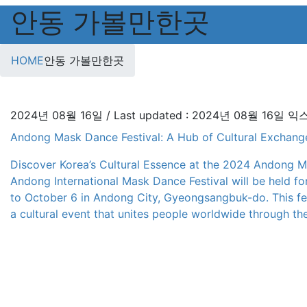
안동 가볼만한곳
HOME
안동 가볼만한곳
2024년 08월 16일
/ Last updated :
2024년 08월 16일
익
Andong Mask Dance Festival: A Hub of Cultural Exchang
Discover Korea’s Cultural Essence at the 2024 Andong 
Andong International Mask Dance Festival will be held f
to October 6 in Andong City, Gyeongsangbuk-do. This fest
a cultural event that unites people worldwide through the
masks […]