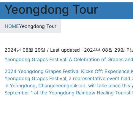
Yeongdong Tour
HOME
Yeongdong Tour
2024년 08월 29일
/ Last updated :
2024년 08월 29일
익
Yeongdong Grapes Festival: A Celebration of Grapes and
2024 Yeongdong Grapes Festival Kicks Off: Experience K
Yeongdong Grapes Festival, a representative event held 
in Yeongdong, Chungcheongbuk-do, will take place this 
September 1 at the Yeongdong Rainbow Healing Tourist Si
festival celebrates Yeongdong, the largest […]