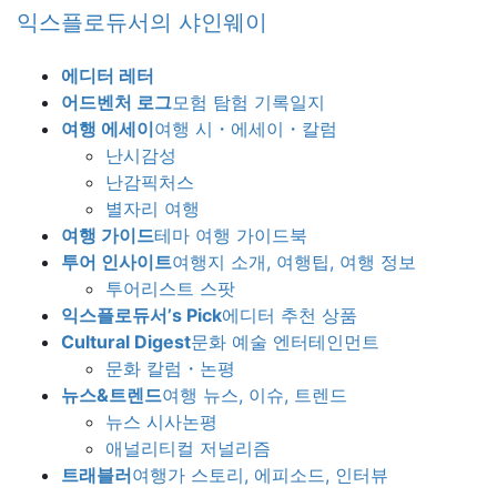
Skip
Skip
익스플로듀서의 샤인웨이
to
to
the
the
에디터 레터
content
Navigation
어드벤처 로그
모험 탐험 기록일지
여행 에세이
여행 시・에세이・칼럼
난시감성
난감픽처스
별자리 여행
여행 가이드
테마 여행 가이드북
투어 인사이트
여행지 소개, 여행팁, 여행 정보
투어리스트 스팟
익스플로듀서’s Pick
에디터 추천 상품
Cultural Digest
문화 예술 엔터테인먼트
문화 칼럼・논평
뉴스&트렌드
여행 뉴스, 이슈, 트렌드
뉴스 시사논평
애널리티컬 저널리즘
트래블러
여행가 스토리, 에피소드, 인터뷰