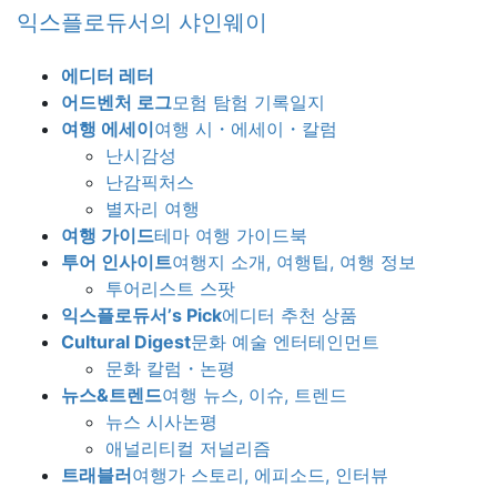
Skip
Skip
익스플로듀서의 샤인웨이
to
to
the
the
에디터 레터
content
Navigation
어드벤처 로그
모험 탐험 기록일지
여행 에세이
여행 시・에세이・칼럼
난시감성
난감픽처스
별자리 여행
여행 가이드
테마 여행 가이드북
투어 인사이트
여행지 소개, 여행팁, 여행 정보
투어리스트 스팟
익스플로듀서’s Pick
에디터 추천 상품
Cultural Digest
문화 예술 엔터테인먼트
문화 칼럼・논평
뉴스&트렌드
여행 뉴스, 이슈, 트렌드
뉴스 시사논평
애널리티컬 저널리즘
트래블러
여행가 스토리, 에피소드, 인터뷰