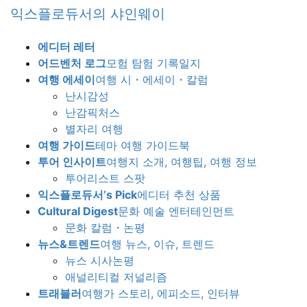
Skip
Skip
익스플로듀서의 샤인웨이
to
to
the
the
에디터 레터
content
Navigation
어드벤처 로그
모험 탐험 기록일지
여행 에세이
여행 시・에세이・칼럼
난시감성
난감픽처스
별자리 여행
여행 가이드
테마 여행 가이드북
투어 인사이트
여행지 소개, 여행팁, 여행 정보
투어리스트 스팟
익스플로듀서’s Pick
에디터 추천 상품
Cultural Digest
문화 예술 엔터테인먼트
문화 칼럼・논평
뉴스&트렌드
여행 뉴스, 이슈, 트렌드
뉴스 시사논평
애널리티컬 저널리즘
트래블러
여행가 스토리, 에피소드, 인터뷰